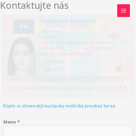
Kontaktujte nás
Skip
to
content
Kúpte si slovenský/európsky vodičský preukaz teraz.
Meno
*