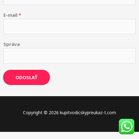
E-mail
*
E
Správa
-
m
a
i
ODOSLAŤ
l
*
S
p
r
Copyright © 2026 kupitvodicskypreukaz-t.com
á
v
a